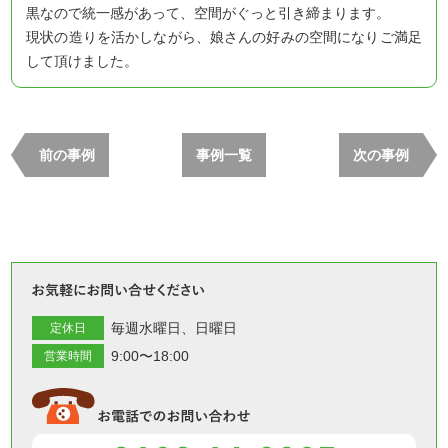
黒なので統一感があって、空間がぐっと引き締まります。
現状の造りを活かしながら、娘さんの好みの空間になりご満足
して頂けました。
前の事例
事例一覧
次の事例
お気軽
毎週水曜日
日曜日
定休日
9:00〜18:00
営業時間