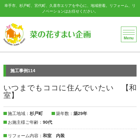
幸手市、杉戸町、宮代町、久喜市エリアを中心に、地域密着。リフォーム、リ
ノベーションはお任せください。
菜の花すまい企画
Menu
施工事例114
いつまでもココに住んでいたい 【和
室】
施工地域
杉戸町
築年数
築29年
お施主様ご年齢
90代
リフォーム内容
和室
内装