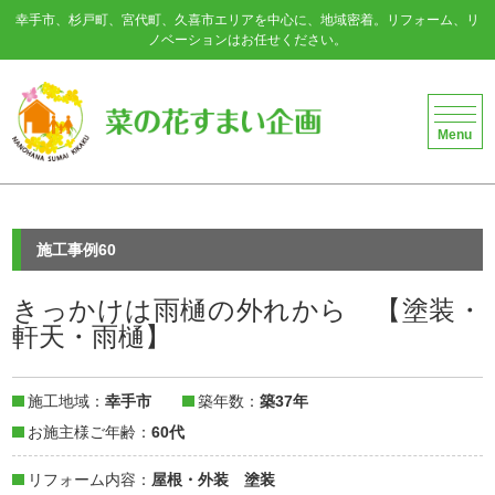
幸手市、杉戸町、宮代町、久喜市エリアを中心に、地域密着。リフォーム、リ
ノベーションはお任せください。
菜の花すまい企画
Menu
施工事例60
きっかけは雨樋の外れから 【塗装・
軒天・雨樋】
施工地域
幸手市
築年数
築37年
お施主様ご年齢
60代
リフォーム内容
屋根・外装
塗装