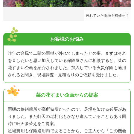
み
外れていた雨樋も補修完了
お客様のお悩み
昨年の台風で二階の雨樋が外れてしまったとの事。まずはそれ
を直したいと思い加入している保険屋さんに相談すると、菜の
花すまい企画を紹介されました。加入している火災保険も適用
されると聞き、現場調査・見積もりのご依頼を受けました。
菜の花すまい企画からの提案
雨樋の修繕箇所が高所狭所だったので、足場を架ける必要があ
りました。また軒天の老朽化もかなり進んでいることもあり同
時に軒天張替えをご提案。
足場費用も保険適用内であることから、ご主人から「この機会