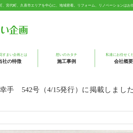
町、宮代町、久喜市エリアを中心に、地域密着。リフォーム、リノベーションはお
菜の花すまい企画
花すまい企画とは
想いのカタチ
私達にお任せく
当社の特徴
施工事例
会社概要
手 542号（4/15発行）に掲載しま