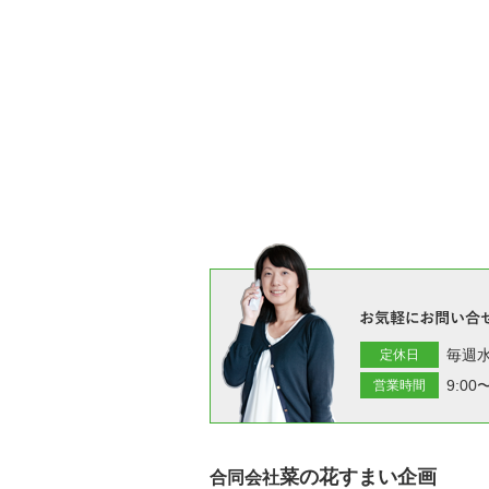
毎週
定休日
9:00〜
営業時間
菜の花すまい企画
合同会社